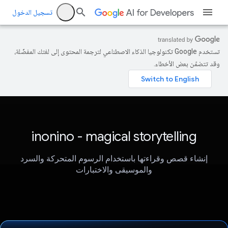
تسجيل الدخول
تستخدم Google تكنولوجيا الذكاء الاصطناعي لترجمة المحتوى إلى لغتك المفضّلة،
وقد تتضمّن بعض الأخطاء.
inonino - magical storytelling
إنشاء قصص وقراءتها باستخدام الرسوم المتحركة والسرد
والموسيقى والاختبارات