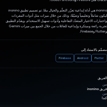
inonino هي أداة إبداعية تعزّز التعلّم والخيال معًا. تم تصميم تطبيق inonino
ليكون شاملاً وتعليمياً وشيّقًا، وذلك من خلال ميزات مثل أدوات المفردات
واختبارات الاختيار المتعدّد التفاعلية وأدوات تسهيل الاستخدام. ويقدّم التطبيق
تجربة رائعة ومبتكرة وإبداعية للعائلات من خلال الجمع بين ميزات Gemini
وFlutter وFirebase.
مصمَّم بالاستناد إلى
Firebase
Android
Flutter
الفريق
من
فريق inonino
من
كندا