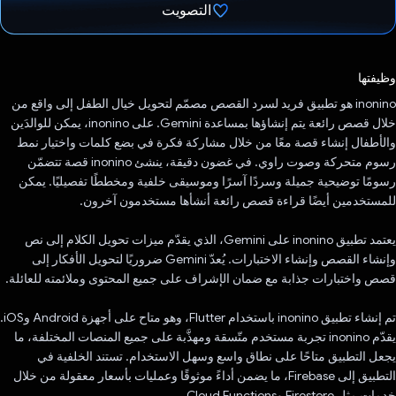
التصويت
تم التصويت.
وظيفتها
inonino هو تطبيق فريد لسرد القصص مصمّم لتحويل خيال الطفل إلى واقع من
خلال قصص رائعة يتم إنشاؤها بمساعدة Gemini. على inonino، يمكن للوالدَين
والأطفال إنشاء قصة معًا من خلال مشاركة فكرة في بضع كلمات واختيار نمط
رسوم متحركة وصوت راوي. في غضون دقيقة، ينشئ inonino قصة تتضمّن
رسومًا توضيحية جميلة وسردًا آسرًا وموسيقى خلفية ومخططًا تفصيليًا. يمكن
للمستخدمين أيضًا قراءة قصص رائعة أنشأها مستخدمون آخرون.
يعتمد تطبيق inonino على Gemini، الذي يقدّم ميزات تحويل الكلام إلى نص
وإنشاء القصص وإنشاء الاختبارات. يُعدّ Gemini ضروريًا لتحويل الأفكار إلى
قصص واختبارات جذابة مع ضمان الإشراف على جميع المحتوى وملائمته للعائلة.
تم إنشاء تطبيق inonino باستخدام Flutter، وهو متاح على أجهزة Android وiOS.
يقدّم inonino تجربة مستخدم متّسقة ومهذَّبة على جميع المنصات المختلفة، ما
يجعل التطبيق متاحًا على نطاق واسع وسهل الاستخدام. تستند الخلفية في
التطبيق إلى Firebase، ما يضمن أداءً موثوقًا وعمليات بأسعار معقولة من خلال
خدمات مثل Firestore وCloud Functions.