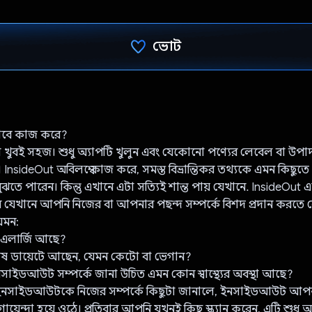
ভোট
ভোট দিয়েছেন!
াবে কাজ করে?
া খুবই সহজ। শুধু অ্যাপটি খুলুন এবং যেকোনো পণ্যের লেবেল বা উপ
 InsideOut অবিলম্বে কাজ করে, সমস্ত বিভ্রান্তিকর তথ্যকে এমন কিছুতে
ে পারেন। কিন্তু এখানে এটা সত্যিই শান্ত পায় যেখানে. InsideOut 
রে যেখানে আপনি নিজের বা আপনার পছন্দ সম্পর্কে বিশদ প্রদান করতে 
েমন:
এলার্জি আছে?
েষ ডায়েটে আছেন, যেমন কেটো বা ভেগান?
াইডআউট সম্পর্কে জানা উচিত এমন কোন স্বাস্থ্যের অবস্থা আছে?
সাইডআউটকে নিজের সম্পর্কে কিছুটা জানালে, ইনসাইডআউট আপনা
গোয়েন্দা হয়ে ওঠে। প্রতিবার আপনি যখনই কিছু স্ক্যান করেন, এটি শুধ