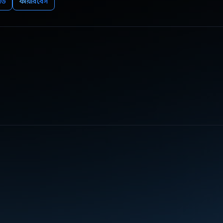
়েড
ফায়ারবেস