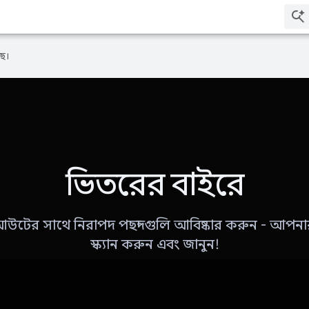
ে।
ভিতরের বাইরে
টের সাথে নিরাপদ পছন্দগুলি আবিষ্কার করুন - আপনার
স্ক্যান করুন এবং জানুন!