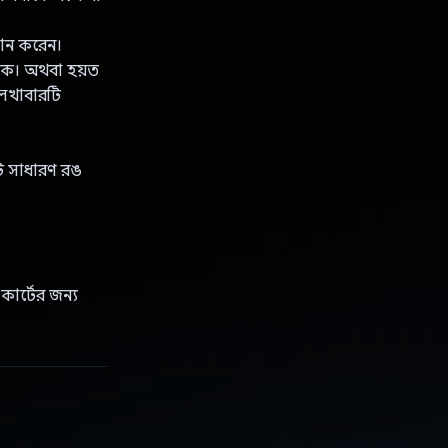
যান করেন।
াকে। অথবা হয়ত
জলখাবারটি
ি সাধারণ রঙ
ার্টের জন্য