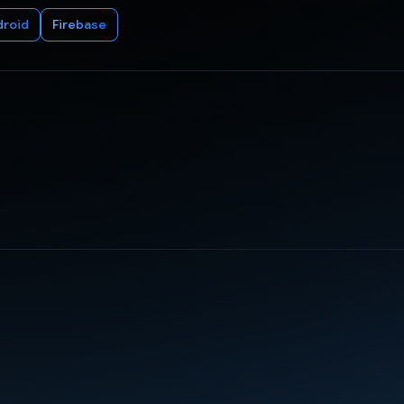
droid
Firebase