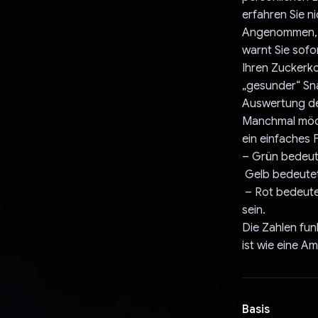
erfahren Sie ni
Angenommen, Si
warnt Sie sof
Ihren Zuckerko
„gesunder“ Sna
Auswertung de
Manchmal möcht
ein einfaches 
– Grün bedeute
Gelb bedeutet:
– Rot bedeutet
sein.
Die Zahlen funk
ist wie eine A
Basis