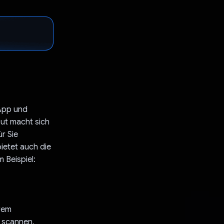
 App und
Out macht sich
ür Sie
ietet auch die
 Beispiel:
hrem
s scannen,