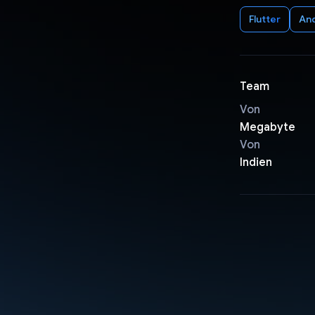
Flutter
An
Team
Von
Megabyte
Von
Indien