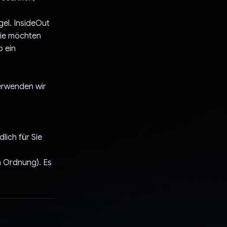
el. InsideOut
Sie möchten
b ein
verwenden wir
ich für Sie
in Ordnung). Es