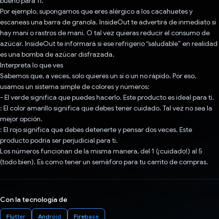
bueno para TI.
Por ejemplo, supongamos que eres alérgico a los cacahuetes y
escaneas una barra de granola. InsideOut te advertirá de inmediato si
hay maní o rastros de maní. O tal vez quieras reducir el consumo de
azúcar. InsideOut te informará si ese refrigerio “saludable” en realidad
es una bomba de azúcar disfrazada.
Interpreta lo que ves
Sabemos que, a veces, solo quieres un sí o un no rápido. Por eso,
usamos un sistema simple de colores y números:
- El verde significa que puedes hacerlo. Este producto es ideal para ti.
: El color amarillo significa que debes tener cuidado. Tal vez no sea la
mejor opción.
: El rojo significa que debes detenerte y pensar dos veces. Este
producto podría ser perjudicial para ti.
Los números funcionan de la misma manera, del 1 (¡cuidado!) al 5
(todo bien). Es como tener un semáforo para tu carrito de compras.
Con la tecnología de
Flutter
Android
Firebase