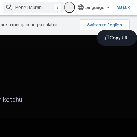
/
Masuk
mungkin mengandung kesalahan.
n ketahui