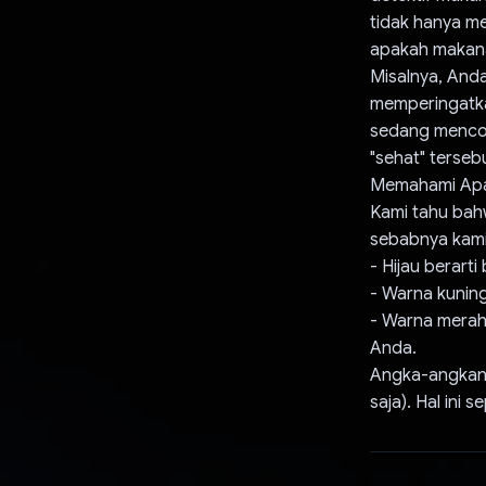
tidak hanya m
apakah makana
Misalnya, Anda
memperingatka
sedang mencob
"sehat" terse
Memahami Apa
Kami tahu bahw
sebabnya kami
- Hijau berart
- Warna kuning 
- Warna merah 
Anda.
Angka-angkanya
saja). Hal ini 