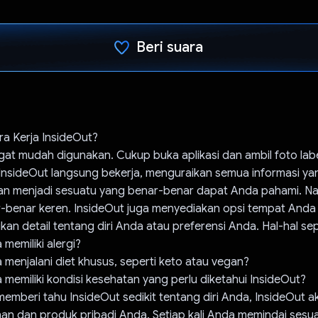
Beri suara
Telah memilih.
a Kerja InsideOut?
angat mudah digunakan. Cukup buka aplikasi dan ambil foto lab
 InsideOut langsung bekerja, menguraikan semua informasi ya
 menjadi sesuatu yang benar-benar dapat Anda pahami. Namu
r-benar keren. InsideOut juga menyediakan opsi tempat Anda
an detail tentang diri Anda atau preferensi Anda. Hal-hal sep
memiliki alergi?
menjalani diet khusus, seperti keto atau vegan?
memiliki kondisi kesehatan yang perlu diketahui InsideOut?
emberi tahu InsideOut sedikit tentang diri Anda, InsideOut a
an dan produk pribadi Anda. Setiap kali Anda memindai sesuatu