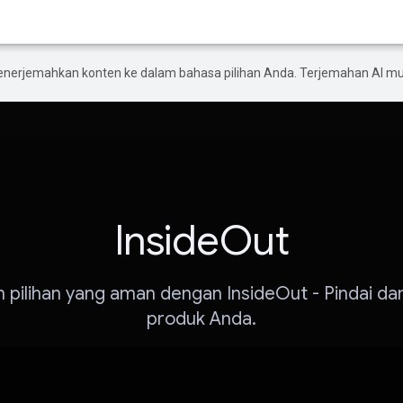
enerjemahkan konten ke dalam bahasa pilihan Anda. Terjemahan AI 
InsideOut
pilihan yang aman dengan InsideOut - Pindai da
produk Anda.