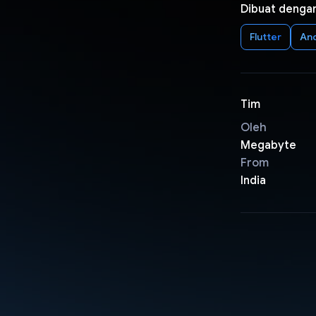
Dibuat denga
Flutter
An
Tim
Oleh
Megabyte
From
India