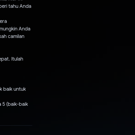
beri tahu Anda
gera
 mungkin Anda
kah camilan
pat. Itulah
k baik untuk
 5 (baik-baik