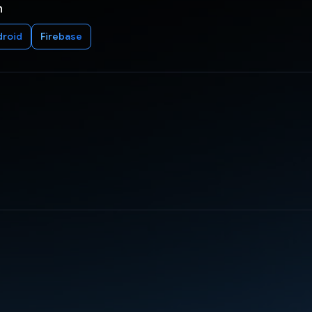
n
droid
Firebase