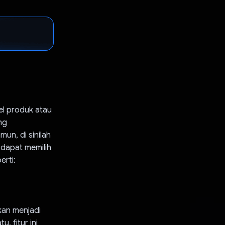
el produk atau
ng
n, di sinilah
 dapat memilih
erti:
kan menjadi
, fitur ini