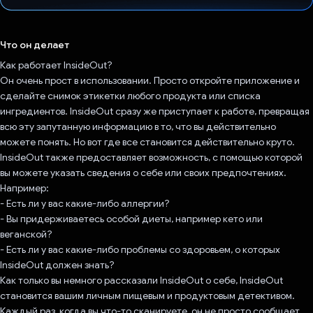
Проголосовал!
Что он делает
Как работает InsideOut?
Он очень прост в использовании. Просто откройте приложение и
сделайте снимок этикетки любого продукта или списка
ингредиентов. InsideOut сразу же приступает к работе, превращая
всю эту запутанную информацию в то, что вы действительно
можете понять. Но вот где все становится действительно круто.
InsideOut также предоставляет возможность, с помощью которой
вы можете указать сведения о себе или своих предпочтениях.
Например:
- Есть ли у вас какие-либо аллергии?
- Вы придерживаетесь особой диеты, например кето или
веганской?
- Есть ли у вас какие-либо проблемы со здоровьем, о которых
InsideOut должен знать?
Как только вы немного рассказали InsideOut о себе, InsideOut
становится вашим личным пищевым и продуктовым детективом.
Каждый раз, когда вы что-то сканируете, он не просто сообщает