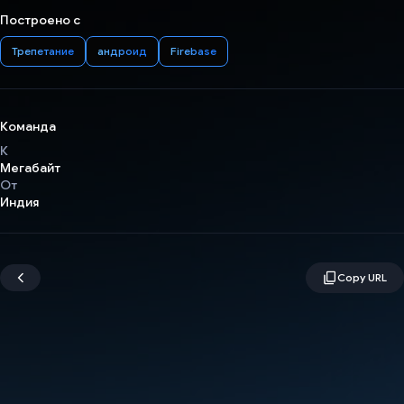
Построено с
Трепетание
андроид
Firebase
Команда
К
Мегабайт
От
Индия