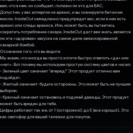
вам, что в нем, он сообщает, полезно ли это для ВАС.
Допустим, у вас аллергия на арахис, и вы сканируете батончик
мюсли. InsideOut немедленно предупредит вас, если в нем есть
арахис или следы арахиса. Или, может быть, вы пытаетесь
сократить потребление сахара. InsideOut даст вам знать, является
ли эта «здоровая» закуска на самом деле замаскированной
сахарной бомбой.
Осознание того, что вы видите
Мы знаем, что иногда вы просто хотите быстро ответить «да» или
«нет». Вот почему мы используем простую систему цветов и чисел:
- Зеленый цвет означает "вперед!" Этот продукт отлично вам
подойдет.
- Желтый означает: будьте осторожны. Это может быть не лучшим
выбором.
- Красный означает остановись и подумай дважды. Этот продукт
может быть вреден для тебя.
Цифры работают так же, от 1 (осторожно!) до 5 (все хорошо!). Это
как светофор для вашей тележки для покупок.