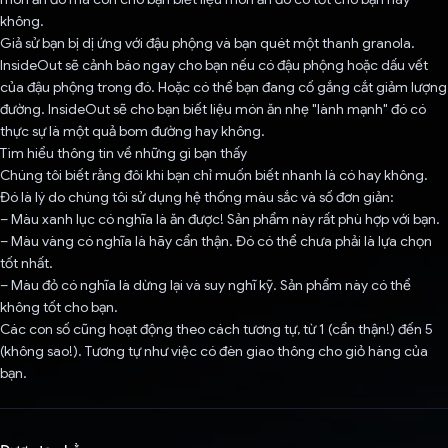
không.
Giả sử bạn bị dị ứng với đậu phộng và bạn quét một thanh granola.
InsideOut sẽ cảnh báo ngay cho bạn nếu có đậu phộng hoặc dấu vết
của đậu phộng trong đó. Hoặc có thể bạn đang cố gắng cắt giảm lượng
đường. InsideOut sẽ cho bạn biết liệu món ăn nhẹ "lành mạnh" đó có
thực sự là một quả bom đường hay không.
Tìm hiểu thông tin về những gì bạn thấy
Chúng tôi biết rằng đôi khi bạn chỉ muốn biết nhanh là có hay không.
Đó là lý do chúng tôi sử dụng hệ thống màu sắc và số đơn giản:
– Màu xanh lục có nghĩa là ăn được! Sản phẩm này rất phù hợp với bạn.
– Màu vàng có nghĩa là hãy cẩn thận. Đó có thể chưa phải là lựa chọn
tốt nhất.
– Màu đỏ có nghĩa là dừng lại và suy nghĩ kỹ. Sản phẩm này có thể
không tốt cho bạn.
Các con số cũng hoạt động theo cách tương tự, từ 1 (cẩn thận!) đến 5
(không sao!). Tương tự như việc có đèn giao thông cho giỏ hàng của
bạn.