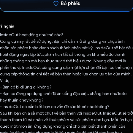
Bỏ phiếu
Đã bình chọn!
Ý nghĩa
InsideOut hoạt động như thế nào?
Công cụ này rất dễ sử dụng. Bạn chỉ cần mở ứng dụng và chụp ảnh
nhãn sản phẩm hoặc danh sách thành phần bất kỳ. InsideOut sẽ bắt đầu
hoạt động ngay lập tức, phân tích tất cả thông tin khó hiểu đó thành
những thông tin mà bạn thực sự có thể hiểu được. Nhưng đây mới là
phần thú vị. InsideOut cũng cung cấp một lựa chọn để bạn có thể chọn
cung cấp thông tin chi tiết về bản thân hoặc lựa chọn ưu tiên của mình.
Ví dụ:
- Bạn có bị dị ứng gì không?
- Bạn có đang áp dụng chế độ ăn uống đặc biệt, chẳng hạn như keto
hay thuần chay không?
- InsideOut có cần biết bạn có vấn đề sức khoẻ nào không?
Sau khi bạn chia sẻ một chút về bản thân với InsideOut, InsideOut sẽ trở
thành thám tử cá nhân về thực phẩm và sản phẩm cho bạn. Mỗi lần bạn
quét một món ăn, ứng dụng không chỉ cho bạn biết thành phần của
món ăn đó mà còn cho bạn biết liệu món ăn đó có tốt cho bạn hay