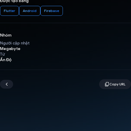
Được tạo bằng
Flutter
Android
Firebase
Nhóm
Người cập nhật
Megabyte
Từ
Ấn Độ