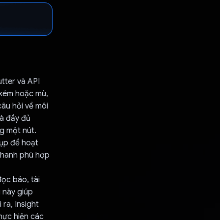
tter và API
c kém hoặc mù,
âu hỏi về môi
và đầy đủ
g một nút.
hụp để hoạt
 thanh phù hợp
ọc báo, tài
g này giúp
 ra, Insight
hực hiện các