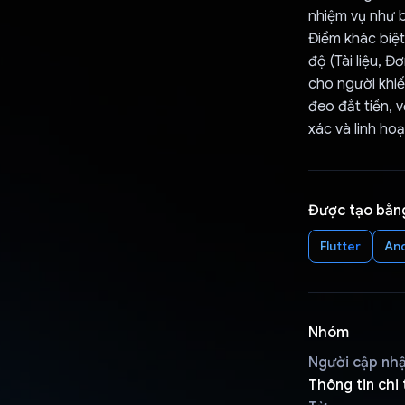
nhiệm vụ như b
Điểm khác biệt
độ (Tài liệu, 
cho người khiếm
đeo đắt tiền, 
xác và linh ho
Được tạo bằn
Flutter
An
Nhóm
Người cập nh
Thông tin chi 