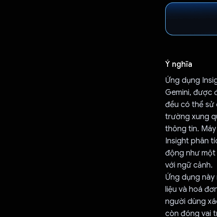
Ý nghĩa
Ứng dụng Insig
Gemini, được đ
đều có thể sử
trường xung q
thông tin. Má
Insight phân t
động như một t
với ngữ cảnh.
Ứng dụng này r
liệu và hoá đơ
người dùng xác 
còn đóng vai t