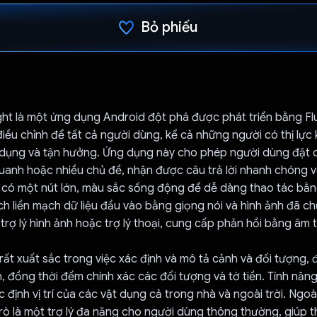
Bỏ phiếu
Đã bình chọn!
ht là một ứng dụng Android đột phá được phát triển bằng Flu
iều chỉnh để tất cả người dùng, kể cả những người có thị lự
 dụng và tận hưởng. Ứng dụng này cho phép người dùng đặt c
uanh hoặc nhiều chủ đề, nhận được câu trả lời nhanh chóng 
y có một nút lớn, màu sắc sống động để dễ dàng thao tác bằn
ích liền mạch dữ liệu đầu vào bằng giọng nói và hình ảnh đã c
rợ lý hình ảnh hoặc trợ lý thoại, cung cấp phản hồi bằng âm
ất xuất sắc trong việc xác định và mô tả cảnh và đối tượng, đ
n, đồng thời đếm chính xác các đối tượng và tờ tiền. Tính năn
định vị trí của các vật dụng cả trong nhà và ngoài trời. Ngoài
rò là một trợ lý đa năng cho người dùng thông thường, giúp t