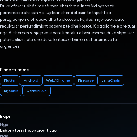
Duke ofruar udhëzime të menjëhershme, InstaAid synon të
përmirësojë aksesin në kujdesin shëndetësor, të thjeshtojë
përzgjedhjen e ofruesve dhe të plotësojë kujdesin njerëzor, duke
reduktuar përfundimisht pabarazitë dhe kostot. Kjo zgjidhje e drejtuar
nga AI shërben si një pikë e parë kontakti e besueshme, duke shpëtuar
potencialisht jetë dhe duke lehtësuar barrën e shërbimeve të
urgjencës.
E ndertuar me
Flutter
Android
Web/Chrome
Firebase
LangChain
Rrjedhin
Germini API
Ekipi
Nga
Laboratori i Inovacionit Luo
Nga