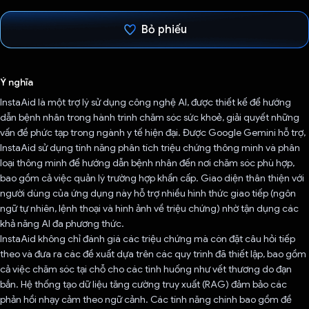
Bỏ phiếu
Đã bình chọn!
Ý nghĩa
InstaAid là một trợ lý sử dụng công nghệ AI, được thiết kế để hướng
dẫn bệnh nhân trong hành trình chăm sóc sức khoẻ, giải quyết những
vấn đề phức tạp trong ngành y tế hiện đại. Được Google Gemini hỗ trợ,
InstaAid sử dụng tính năng phân tích triệu chứng thông minh và phân
loại thông minh để hướng dẫn bệnh nhân đến nơi chăm sóc phù hợp,
bao gồm cả việc quản lý trường hợp khẩn cấp. Giao diện thân thiện với
người dùng của ứng dụng này hỗ trợ nhiều hình thức giao tiếp (ngôn
ngữ tự nhiên, lệnh thoại và hình ảnh về triệu chứng) nhờ tận dụng các
khả năng AI đa phương thức.
InstaAid không chỉ đánh giá các triệu chứng mà còn đặt câu hỏi tiếp
theo và đưa ra các đề xuất dựa trên các quy trình đã thiết lập, bao gồm
cả việc chăm sóc tại chỗ cho các tình huống như vết thương do đạn
bắn. Hệ thống tạo dữ liệu tăng cường truy xuất (RAG) đảm bảo các
phản hồi nhạy cảm theo ngữ cảnh. Các tính năng chính bao gồm đề