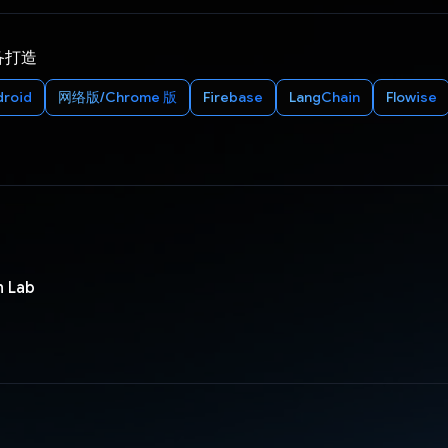
备打造
droid
网络版/Chrome 版
Firebase
LangChain
Flowise
n Lab