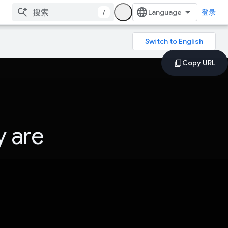
/
登录
y are