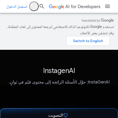
تسجيل الدخول
تستخدم Google تكنولوجيا الذكاء الاصطناعي لترجمة المحتوى إلى لغتك المفضّلة،
وقد تتضمّن بعض الأخطاء.
InstagenAI
InstaGenAI: حوِّل الأسئلة الرائجة إلى محتوى قيّم في ثوانٍ.
التصويت