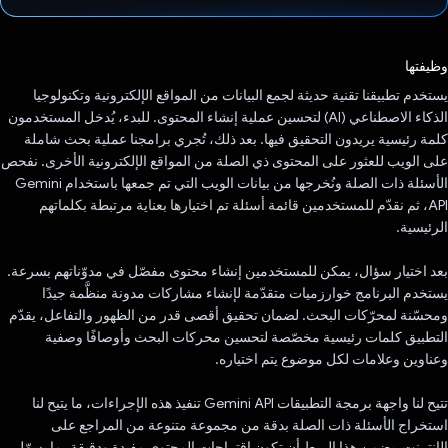
تم التصويت.
وظيفتها
يستخدم تطبيقنا تقنية حديثة لجمع البيانات من المواقع الإلكترونية وتكنولوجيا
الذكاء الاصطناعي (AI) لتحسين عملية إنشاء المحتوى. للبدء، يُدخل المستخدمون
كلمة رئيسية يريدون التحقيق فيها. بعد ذلك، تُجري برامجنا عملية بحث شاملة
على الويب للعثور على المحتوى ذي الصلة من المواقع الإلكترونية الأخرى. نفحص
الأسئلة ذات الصلة ونُخرجها من بيانات الويب التي تم جمعها باستخدام Gemini
API، ثم نقدّم للمستخدمين قائمة أسئلة تم اختيارها بعناية مرتبطة بكلماتهم
الرئيسية.
بعد اختيار سؤال، يمكن للمستخدمين إنشاء محتوى مفصّل في مدوّناتهم بسرعة.
يستخدم البرنامج خوارزميات متقدّمة لإنشاء مشاركات مدونة منظَّمة جيدًا
ومحسّنة لمحرّكات البحث. لضمان تحقيق أقصى قدر من الظهور والتفاعل، يقدّم
التطبيق كلمات رئيسية مخصّصة لتحسين محركات البحث وأوصافًا وصفية
وعناوين وعلامات لكل موضوع يتم اختياره.
تتيح لنا واجهة برمجة التطبيقات Gemini API تنفيذ هذه الإجراءات، ما يتيح لنا
استخراج الأسئلة ذات الصلة بدقة من مجموعة متنوعة من المراجع على
الإنترنت. يضمن هذا الربط أن تكون اقتراحات المحتوى مفيدة ودقيقة، ما يسهّل