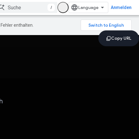
/
Anmelden
Fehler enthalten.
h