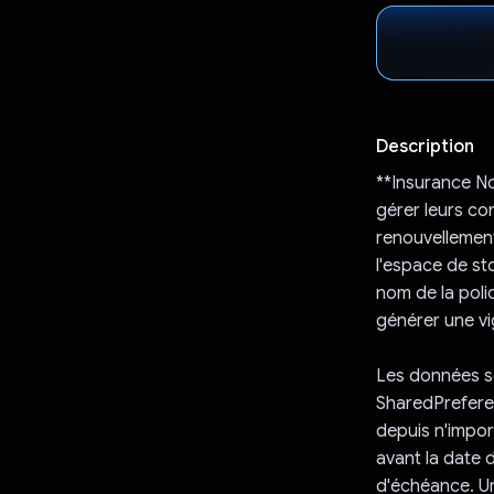
Description
**Insurance No
gérer leurs co
renouvellement
l'espace de sto
nom de la polic
générer une vi
Les données so
SharedPreferen
depuis n'import
avant la date 
d'échéance. Un