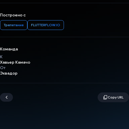
Построено с
Трепетание
FLUTTERFLOW.IO
Команда
К
Хавьер Камачо
От
Эквадор