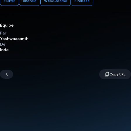
Flutter
Android
Web/Chrome
Firebase
Équipe
Par
Yashwaaaanth
De
Inde