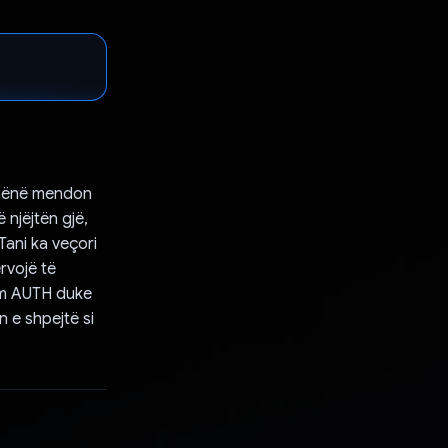
 dhënë mendon
 njëjtën gjë,
Tani ka veçori
ërvojë të
kam AUTH duke
n e shpejtë si