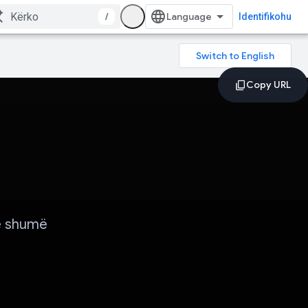
/
Identifikohu
me shumë