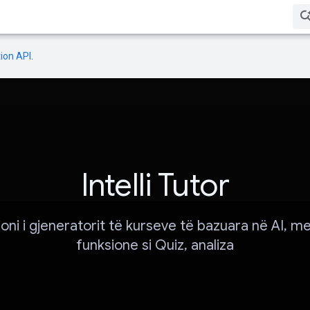
ion API
.
Intelli Tutor
ioni i gjeneratorit të kurseve të bazuara në AI, 
funksione si Quiz, analiza