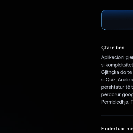
Çfarë bën
Aplikacioni gj
si kompleksite
Gjithçka do të
si Quiz, Analiz
përshtatur të 
përdorur google
Përmbledhja, Th
E ndertuar m