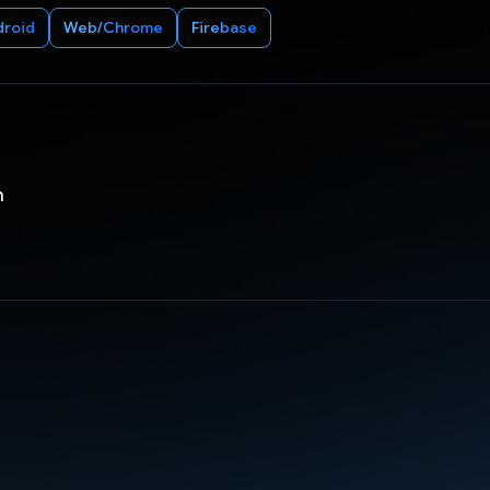
droid
Web/Chrome
Firebase
h