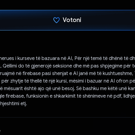
Votoni
Votuar!
enerues i kurseve të bazuara në AI, Për një temë të dhënë të
t, Qëllimi do të gjenerojë seksione dhe më pas shpjegime për të
 ruajmë në firebase pasi shenjat e AI janë më të kushtueshme, 
a për zhytje të thellë të një kursi, mësimi i bazuar në AI ofron p
të mësuarit është ajo që unë besoj. Së bashku me këtë unë 
 firebase, funksionin e shkarkimit të shënimeve në pdf, lidhje
jeshtimi etj.
e