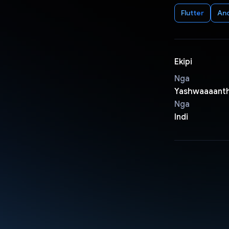
Flutter
An
Ekipi
Nga
Yashwaaaant
Nga
Indi