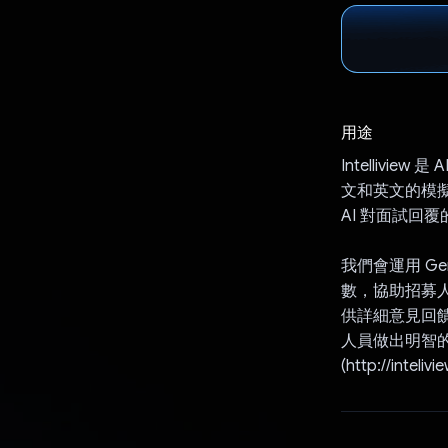
用途
Intelliv
文和英文的模
AI 對面試回
我們會運用 Ge
數，協助招募人
供詳細意見回
人員做出明智
(http://in