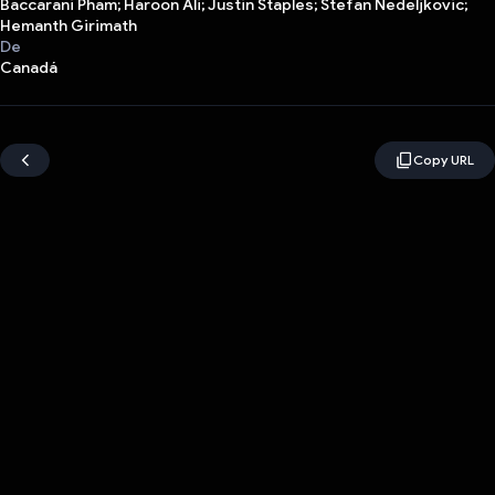
Baccarani Pham; Haroon Ali; Justin Staples; Stefan Nedeljkovic;
Hemanth Girimath
De
Canadá