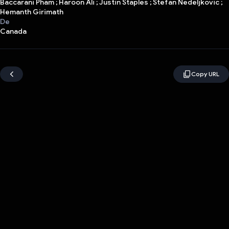
Baccarani Pham ; Haroon Ali ; Justin Staples ; Stefan Nedeljkovic ;
Hemanth Girimath
De
Canada