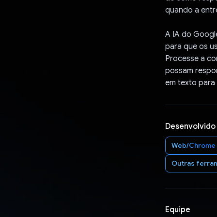
quando a entre
A IA do Google
para que os us
Processe a con
possam respond
em texto para 
Desenvolvido
Web/Chrome
Outras ferram
Equipe