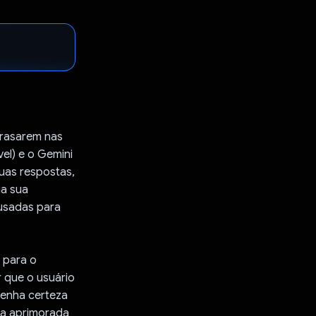
rrasarem nas
vel) e o Gemini
uas respostas,
ua sua
usadas para
.
 para o
r que o usuário
tenha certeza
ta aprimorada