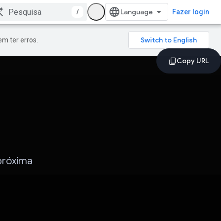
/
Fazer login
m ter erros.
 próxima