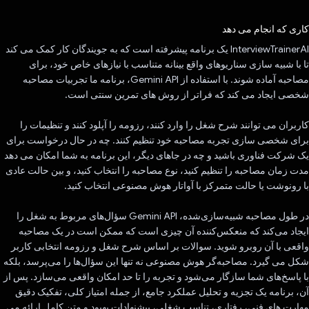
رای داد!
کاری که انجام می دهد
InterviewTrainerAI یک برنامه پیشرفته است که به جویندگان کار کمک می کند
تا با شبیه سازی سناریوهای واقع بینانه متناسب با نیازهای خاص خود، برای
مصاحبه آماده شوند. با استفاده از Gemini API، برنامه ما تجربیات مصاحبه
شخصی ایجاد می کند که فراتر از روش های تمرین سنتی است.
کاربران می توانند شرح شغل را وارد کنند، رزومه را آپلود کنند و تنظیمات را
برای شخصی سازی تجربه مصاحبه خود تنظیم کنند. چه در حال درخواست برای
یک شرکت فناوری باشید و چه در جاهای دیگر، این برنامه به شما امکان می دهد
مدت زمان مصاحبه را تنظیم کنید، نوع مصاحبه را انتخاب کنید، و بین حالت عادی
با رونوشت یا حالت متمرکز با آواتار هوش مصنوعی انتخاب کنید.
در طول مصاحبه شبیه‌سازی‌شده، Gemini API سؤال‌های مربوط به شغل را
ایجاد می‌کند که منعکس‌کننده آن چیزی است که ممکن است در یک مصاحبه
واقعی با آن روبرو شوید. سوالات بر اساس شرح شغل و رزومه انتخابی کاربر
شکل می گیرد. مصاحبه‌گر هوش مصنوعی نه تنها این سؤال‌ها را می‌پرسد، بلکه
با پاسخ‌های شما سازگار می‌شود و تجربه را تا حد امکان واقعی می‌سازد. پس از
آن، برنامه یک تجزیه و تحلیل عملکرد جامع، از جمله امتیاز کلی، تفکیک دقیق
مهارت های فنی، رفتاری، تناسب شغلی، پیشنهادات بهبود و متن کامل ارائه می