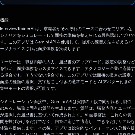
投票済み
機能
InterviewTrainerAI は、求職者がそれぞれのニーズに合わせてリアルな
シナリオをシミュレートして面接の準備を整えられる最先端のアプリで
す。このアプリは Gemini API を使用して、従来の練習方法を超えるパ
ーソナライズされた面接体験を実現します。
ユーザーは、職務内容の入力、履歴書のアップロード、設定の調整など
を行い、面接体験をカスタマイズできます。テクノロジー企業に応募す
る場合でも、そうでない場合でも、このアプリでは面接の長さの設定、
面接の種類の選択、文字起こし付きの通常モードと AI アバター付きの
集中モードの選択が可能です。
シミュレーション面接中、Gemini API は実際の面接で聞かれる可能性
のある、職務に固有の質問を生成します。質問は、職務内容とユーザー
が選択した履歴書に基づいて作成されます。AI 面接官は、これらの質
問を投げかけるだけでなく、回答に応じて適応し、できるだけリアルな
体験を提供します。その後、アプリは総合的なパフォーマンス分析を提
供します。これには、総合スコア、技術スキル、行動スキル、職務適合