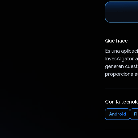
Qué hace
Es una aplicac
InvesAIgator a
generen cuesti
proporciona au
Con la tecnol
Android
F