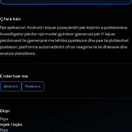
Votuar!
Çfarë bën
Një aplikacion Android i krijuar posaçërisht për krijimin e pyetësorëve.
InvesAIgator përdor një model gjuhësor gjenerues për t'i lejuar
përdoruesit të gjenerojnë me lehtësi pyetësorë dhe pasi të plotësohet
pyetësori, platforma automatikisht ofron reagime të të dhënave dhe
analiza statistikore.
E ndertuar me
Android
Firebase
Ekipi
Nga
mjek i lojës
Nga