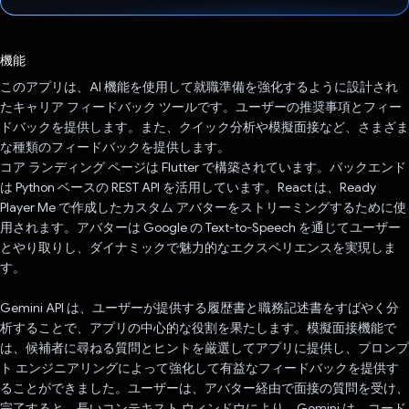
投票済み
機能
このアプリは、AI 機能を使用して就職準備を強化するように設計され
たキャリア フィードバック ツールです。ユーザーの推奨事項とフィー
ドバックを提供します。また、クイック分析や模擬面接など、さまざま
な種類のフィードバックを提供します。
コア ランディング ページは Flutter で構築されています。バックエンド
は Python ベースの REST API を活用しています。React は、Ready
Player Me で作成したカスタム アバターをストリーミングするために使
用されます。アバターは Google の Text-to-Speech を通じてユーザー
とやり取りし、ダイナミックで魅力的なエクスペリエンスを実現しま
す。
Gemini API は、ユーザーが提供する履歴書と職務記述書をすばやく分
析することで、アプリの中心的な役割を果たします。模擬面接機能で
は、候補者に尋ねる質問とヒントを厳選してアプリに提供し、プロンプ
ト エンジニアリングによって強化して有益なフィードバックを提供す
ることができました。ユーザーは、アバター経由で面接の質問を受け、
完了すると、長いコンテキスト ウィンドウにより、Gemini は、コード