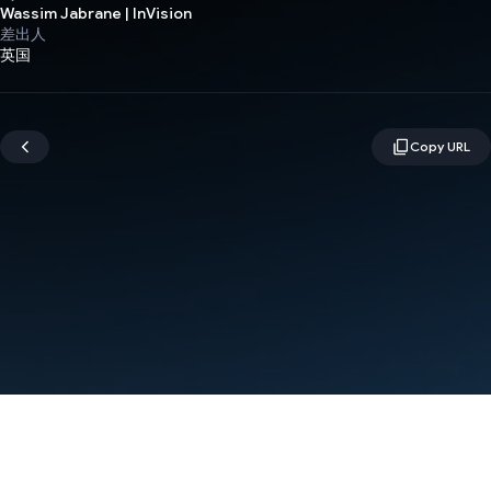
Wassim Jabrane | InVision
差出人
英国