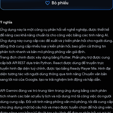
Bỏ phiếu
Đã bình chọn!
Ý nghĩa
Ứng dụng này là một công cụ phản hồi về nghề nghiệp, được thiết kế
để nâng cao khả năng chuẩn bị cho công việc bằng các tính năng AI.
Ứng dụng này cung cấp các đề xuất và ý kiến phản hồi cho người dùng,
đồng thời cung cấp nhiều loại ý kiến phản hồi, bao gồm cả thông tin
phân tích nhanh và bản mô phỏng phỏng vấn giả định.
Trang đích chính được xây dựng bằng Flutter. Phần phụ trợ được cung
cấp bởi API REST dựa trên Python. React được dùng để truyền trực
tuyến hình đại diện tuỳ chỉnh, được tạo bằng Ready Player Me. Hình đại
diện tương tác với người dùng thông qua tính năng Chuyển văn bản
sang lời nói của Google, tạo ra trải nghiệm linh động và hấp dẫn.
API Gemini đóng vai trò trung tâm trong ứng dụng bằng cách phân
tích nhanh các bản sơ yếu lý lịch và nội dung mô tả công việc do người
dùng cung cấp. Đối với tính năng phỏng vấn mô phỏng, tôi đã cung cấp
cho ứng dụng một bộ câu hỏi và mẹo được tuyển chọn để hỏi ứng viên,
được nâng cao bằng kỹ thuật tạo câu lệnh để đưa ra phản hồi có giá trị.