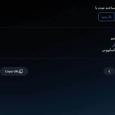
ساخته شده با
بال زدن
تیم
از
اسلوونی