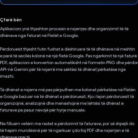
Votuar!
Çfarë bën
Aplikacioni ynë thjeshton procesin e nxjerrjes dhe organizimit të të
dhënave nga faturat në Fletët e Google.
Përdoruesit thjesht futin fushat e dëshiruara të të dhënave në rreshtin
e parë të secilës kolonë në një fletë Google. Pas ngarkimit të një faturë
PDF, aplikacioni e konverton automatikisht në formatin PNG dhe përdor
API-në Gemini për të nxjerrë me saktësi të dhënat përkatëse nga
imazhi.
Të dhënat e nxjerra më pas përputhen me kolonat përkatëse në Fletën
e Google bazuar në të dhënat e përdoruesit. Kjo i lejon përdoruesit të
organizojnë, analizojnë dhe menaxhojnë me lehtësi të dhënat e
faturave pa pasur nevojë për hyrje manuale.
Ne filluam vetëm me rastet e përdorimit të faturave, por së shpejti do
të hapim mundësinë për të ngarkuar çdo lloj PDF dhe nxjerrjen e të
dhënave prej tij.