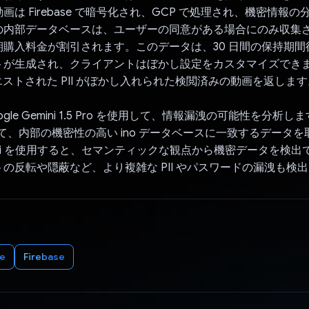
画は Firebase で暗号化され、GCP で処理され、機密情報
の内部データベースは、ユーザーの同意がある場合にのみ収集
期購入料金が割引されます。このデータは、30 日間の保持期間
トが生成され、クライアントはぼかし設定をカスタマイズでき
リクエストされた PII がぼかし入れられた検閲済みの動画を返しま
Google Gemini 1.5 Pro を使用して、情報漏洩の可能性を分析
して、内部の機密性の高い ino データベースに一致するデータ
Gemini を使用すると、セマンティックな観点から機密データを検
の反転や隠蔽など、より複雑な PII やパスワードの漏洩も検
e
Firebase