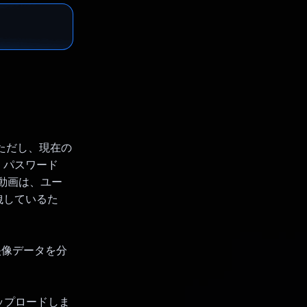
ただし、現在の
。パスワード
む動画は、ユー
洩しているた
映像データを分
ップロードしま