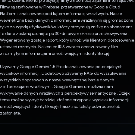
Tak to działa: klienci przesyłają filmy za pomocą żądania interfejsu API.
Filmy są szyfrowane w Firebase, przetwarzane w Google Cloud
Platform i analizowane pod kątem informacji wrażliwych. Nasze
wewnętrzne bazy danych z informacjami wrażliwymi są gromadzone
tylko za zgodą użytkowników, którzy otrzymują zniżkę na abonament.
Te dane zostaną usunięte po 30-dniowym okresie przechowywania.
Wygenerowany zostaje raport, który umożliwia klientom dostosowanie
ustawień rozmycia. Na koniec IRIS zwraca ocenzurowany film
z rozmytymi informacjami umożliwiającymi identyfikację.
Używamy Google Gemini 1.5 Pro do analizowania potencjalnych
wycieków informacji. Dodatkowo używamy RAG do wyszukiwania
wszystkich dopasowań w naszej wewnętrznej bazie danych
z informacjami wrażliwymi. Google Gemini umożliwia nam
wykrywanie danych wrażliwych z perspektywy semantycznej. Dzięki
temu można wykryć bardziej złożone przypadki wycieku informacji
umożliwiających identyfikację i haseł, np. teksty odwrócone lub
zasłonięte.