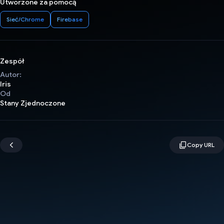
Utworzone za pomocą
Sieć/Chrome
Firebase
Zespół
Autor:
Iris
Od
Stany Zjednoczone