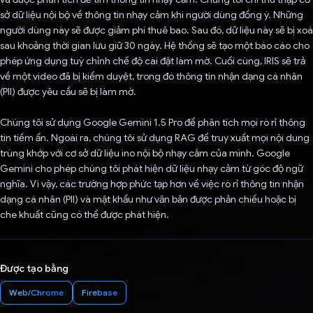
sở dữ liệu nội bộ về thông tin nhạy cảm khi người dùng đồng ý. Những
người dùng này sẽ được giảm phí thuê bao. Sau đó, dữ liệu này sẽ bị xoá
sau khoảng thời gian lưu giữ 30 ngày. Hệ thống sẽ tạo một báo cáo cho
phép ứng dụng tuỳ chỉnh chế độ cài đặt làm mờ. Cuối cùng, IRIS sẽ trả
về một video đã bị kiểm duyệt, trong đó thông tin nhận dạng cá nhân
(PII) được yêu cầu sẽ bị làm mờ.
Chúng tôi sử dụng Google Gemini 1.5 Pro để phân tích mọi rò rỉ thông
tin tiềm ẩn. Ngoài ra, chúng tôi sử dụng RAG để truy xuất mọi nội dung
trùng khớp với cơ sở dữ liệu ino nội bộ nhạy cảm của mình. Google
Gemini cho phép chúng tôi phát hiện dữ liệu nhạy cảm từ góc độ ngữ
nghĩa. Vì vậy, các trường hợp phức tạp hơn về việc rò rỉ thông tin nhận
dạng cá nhân (PII) và mật khẩu như văn bản được phản chiếu hoặc bị
che khuất cũng có thể được phát hiện.
Được tạo bằng
Web/Chrome
Firebase