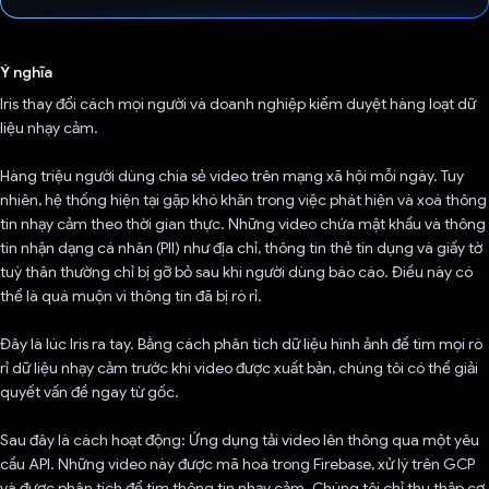
Đã bình chọn!
Ý nghĩa
Iris thay đổi cách mọi người và doanh nghiệp kiểm duyệt hàng loạt dữ
liệu nhạy cảm.
Hàng triệu người dùng chia sẻ video trên mạng xã hội mỗi ngày. Tuy
nhiên, hệ thống hiện tại gặp khó khăn trong việc phát hiện và xoá thông
tin nhạy cảm theo thời gian thực. Những video chứa mật khẩu và thông
tin nhận dạng cá nhân (PII) như địa chỉ, thông tin thẻ tín dụng và giấy tờ
tuỳ thân thường chỉ bị gỡ bỏ sau khi người dùng báo cáo. Điều này có
thể là quá muộn vì thông tin đã bị rò rỉ.
Đây là lúc Iris ra tay. Bằng cách phân tích dữ liệu hình ảnh để tìm mọi rò
rỉ dữ liệu nhạy cảm trước khi video được xuất bản, chúng tôi có thể giải
quyết vấn đề ngay từ gốc.
Sau đây là cách hoạt động: Ứng dụng tải video lên thông qua một yêu
cầu API. Những video này được mã hoá trong Firebase, xử lý trên GCP
và được phân tích để tìm thông tin nhạy cảm. Chúng tôi chỉ thu thập cơ