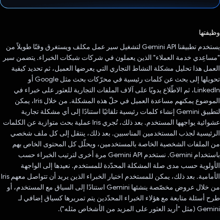
تم التصويت.
وظيفتها
يستخدم تطبيقنا Gemini API لتشغيل سير عمل مكلف ويستغرق وقتًا طويلاً من
"مساعِدي خدمة العملاء" الذين يعملون في شركات شبكات الخبراء. يتضمن سير
العمل هذا تحليل مشكلة النشاط التجاري التي يعرضها العميل، ثم تحديد كيفية
تحويلها إلى بحث عن كلمات رئيسية في محرّكات بحث مثل Google أو
LinkedIn، ثم الاطّلاع يدويًا على آلاف الملفات التجارية للعثور على خبراء في
الموضوع يمكنهم مساعدة العميل في حلّ هذه المشكلة. من خلال Iris، يمكن
لتطبيق Gemini إنشاء كلمات رئيسية تلقائيًا استنادًا إلى أي مشكلة تجارية
عشوائية يواجهها المستخدم. بعد ذلك، تُجري Iris عملية بحث متوازية عن الكلمات
الرئيسية لجذب المستخدمين المناسبين. بعد ذلك، ينتقل إلى كل ملف شخصي
من الملفات الشخصية الخاصة بالمستخدمين، ويحلّل كل المحتوى الخاص بهم
باستخدام Gemini. نستخدم Gemini API مرة أخرى لترتيب الخبراء حسب
الأولوية حسب مدى صلة المشكلة المحدّدة للمستخدم. نعيدها إلى الواجهة
الأمامية. بعد ذلك، يمكن للمستخدم اختيار الخبراء الذين يريد أن تتواصل معهم Iris
من خلال عروض مخصّصة ينشئها Gemini استنادًا إلى السياق مع المستخدم، أو
طرح أسئلة متابعة مع هؤلاء الخبراء المحدّدين يتم تمريرها كسياق إضافي لـ
Gemini (مثل "أريد العثور على المزيد من الأشخاص مثله").