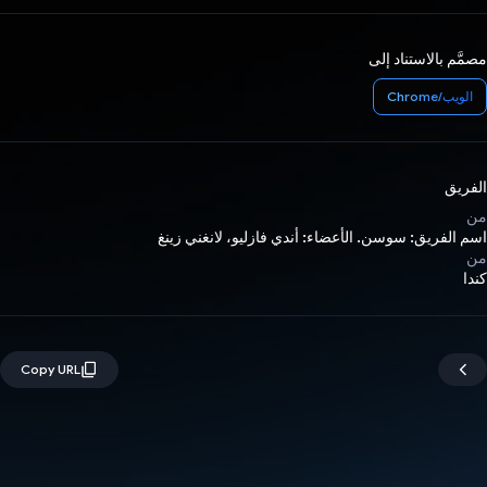
مصمَّم بالاستناد إلى
الويب/Chrome
الفريق
من
اسم الفريق: سوسن. الأعضاء: أندي فازليو، لانغني زينغ
من
كندا