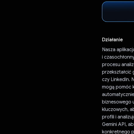
Działanie
Nasza aplikacj
i czasochłonny
procesu analiz
przekształcić
czy LinkedIn. 
mogą pomóc kl
automatycznie
biznesowego u
kluczowych, a
profili i anal
Gemini API, a
konkretnego p