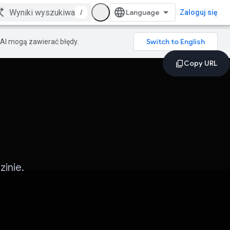
/
Zaloguj się
AI mogą zawierać błędy.
inie.