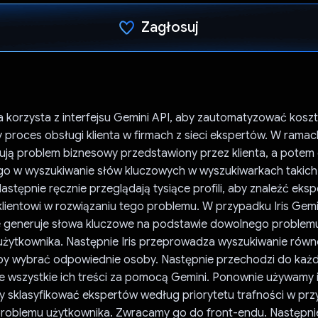
Zagłosuj
Głos oddany
a korzysta z interfejsu Gemini API, aby zautomatyzować kos
 proces obsługi klienta w firmach z sieci ekspertów. W rama
ują problem biznesowy przedstawiony przez klienta, a potem o
 go w wyszukiwanie słów kluczowych w wyszukiwarkach takich
Następnie ręcznie przeglądają tysiące profili, aby znaleźć eks
ientowi w rozwiązaniu tego problemu. W przypadku Iris Gemi
 generuje słowa kluczowe na podstawie dowolnego problem
żytkownika. Następnie Iris przeprowadza wyszukiwanie równ
by wybrać odpowiednie osoby. Następnie przechodzi do każd
izuje wszystkie ich treści za pomocą Gemini. Ponownie używamy 
by sklasyfikować ekspertów według priorytetu trafności w pr
roblemu użytkownika. Zwracamy go do front-endu. Następni