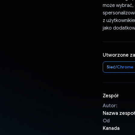
może wybrać, d
spersonalizow
z użytkowniki
jako dodatkowy
Utworzone z
Sieć/Chrome
Zespół
Autor:
Nazwa zespołu
Od
Kanada