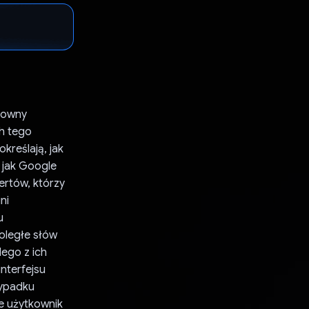
ztowny
ch tego
kreślają, jak
 jak Google
pertów, którzy
ni
u
oległe słów
ego z ich
interfejsu
zypadku
e użytkownik