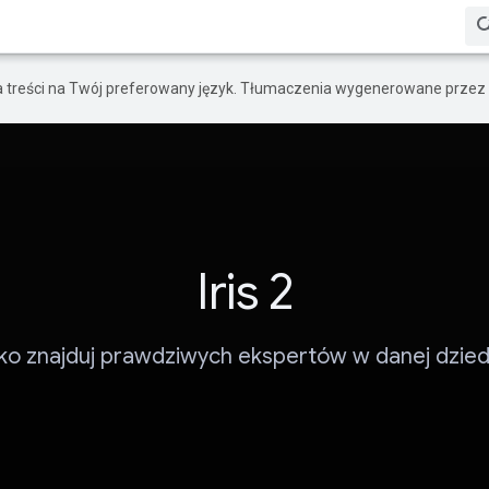
a treści na Twój preferowany język. Tłumaczenia wygenerowane przez 
Iris 2
ko znajduj prawdziwych ekspertów w danej dziedz