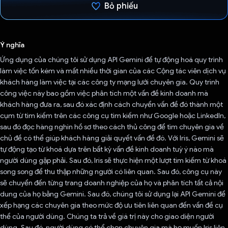
Bỏ phiếu
Đã bình chọn!
Ý nghĩa
Ứng dụng của chúng tôi sử dụng API Gemini để tự động hoá quy trình
làm việc tốn kém và mất nhiều thời gian của các Cộng tác viên dịch vụ
khách hàng làm việc tại các công ty mạng lưới chuyên gia. Quy trình
công việc này bao gồm việc phân tích một vấn đề kinh doanh mà
khách hàng đưa ra, sau đó xác định cách chuyển vấn đề đó thành một
cụm từ tìm kiếm trên các công cụ tìm kiếm như Google hoặc LinkedIn,
sau đó đọc hàng nghìn hồ sơ theo cách thủ công để tìm chuyên gia về
chủ đề có thể giúp khách hàng giải quyết vấn đề đó. Với Iris, Gemini sẽ
tự động tạo từ khoá dựa trên bất kỳ vấn đề kinh doanh tuỳ ý nào mà
người dùng gặp phải. Sau đó, Iris sẽ thực hiện một lượt tìm kiếm từ khoá
song song để thu thập những người có liên quan. Sau đó, công cụ này
sẽ chuyển đến từng trang doanh nghiệp của họ và phân tích tất cả nội
dung của họ bằng Gemini. Sau đó, chúng tôi sử dụng lại API Gemini để
xếp hạng các chuyên gia theo mức độ ưu tiên liên quan đến vấn đề cụ
thể của người dùng. Chúng ta trả về giá trị này cho giao diện người
dùng. Sau đó, người dùng có thể chọn chuyên gia mà họ muốn Iris liên