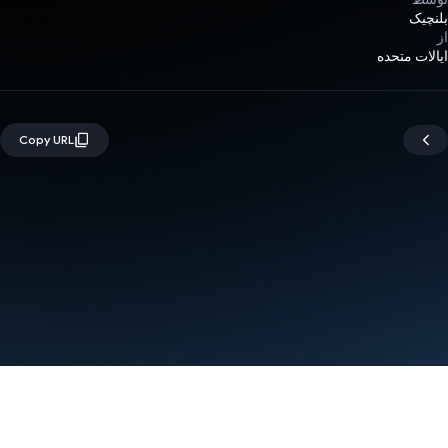
بلنچیک
از
ایالات متحده