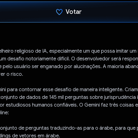
Votar
Voto dado.
lheiro religioso de IA, especialmente um que possa imitar um
m desafio notoriamente difícil. O desenvolvedor será respon
e pelo usuário ser enganado por alucinações. A maioria aban
er o risco.
ni para contornar esse desafio de maneira inteligente. Cria
njunto de dados de 145 mil perguntas sobre jurisprudência 
r estudiosos humanos confiáveis. O Gemini faz três coisas 
line:
conjunto de perguntas traduzindo-as para o árabe, para qu
dings de vetores em árabe.