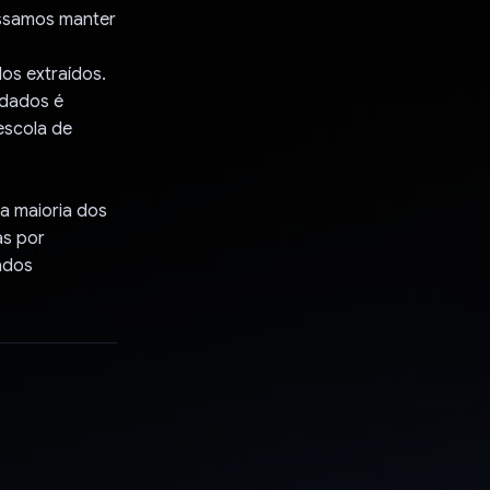
ossamos manter
os extraídos.
 dados é
escola de
a maioria dos
as por
ados