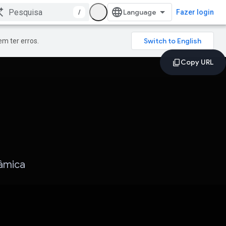
/
Fazer login
m ter erros.
lâmica