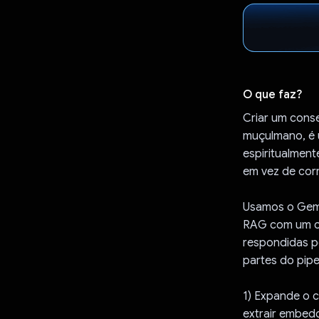
O que faz?
Criar um conse
muçulmano, é u
espiritualment
em vez de corr
Usamos o Gemi
RAG com um co
respondidas po
partes do pipe
1) Expande o 
extrair embed