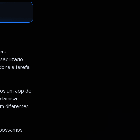
 imã
sabilizado
dona a tarefa
mos um app de
islâmica
em diferentes
e possamos