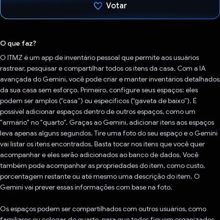
Votar
Voto dado.
O que faz?
O ITMZ é um app de inventário pessoal que permite aos usuários
rastrear, pesquisar e compartilhar todos os itens da casa. Com a IA
avançada do Gemini, você pode criar e manter inventários detalhados
da sua casa sem esforço. Primeiro, configure seus espaços: eles
podem ser amplos (“casa”) ou específicos (“gaveta de baixo”). É
possível adicionar espaços dentro de outros espaços, como um
"armário" no "quarto". Graças ao Gemini, adicionar itens aos espaços
leva apenas alguns segundos. Tire uma foto do seu espaço e o Gemini
vai listar os itens encontrados. Basta tocar nos itens que você quer
acompanhar e eles serão adicionados ao banco de dados. Você
também pode acompanhar as propriedades do item, como custo,
porcentagem restante ou até mesmo uma descrição do item. O
Gemini vai prever essas informações com base na foto.
Os espaços podem ser compartilhados com outros usuários, como
familiares ou colegas de quarto, para que todos fiquem organizados.