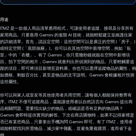
已投票！
用途
ITMZ 是一款個人用品清單應用程式，可讓使用者追蹤、搜尋及分享所有
家用商品。只要善用 Gemini 的進階 AI 技術，就能輕鬆建立並維護住家
的詳細清單。首先，請設定空間：這些空間可以是廣泛的空間 (「房子」)
或特定空間 (「底部抽屜」)。你可以在其他空間中新增空間，例如「臥
室」中的「衣櫃」。有了 Gemini，你只需幾秒鐘就能在空間中新增項
目。拍下空間的相片，Gemini 就會列出所偵測到的物品。只要輕觸要追
蹤的項目，即可將項目新增至資料庫。你也可以選擇追蹤物品的屬性，例
如價格、剩餘百分比，甚至是物品的文字說明。Gemini 會根據相片預測
這些屬性。
你可以與家人或室友等其他使用者共用空間，讓每個人都能保持整齊有
序。ITMZ 不僅可追蹤商品，還能讓使用者以自然語言向 Gemini 提出商
品相關問題。需要找出缺少的物品，或確認是否有足夠的物品嗎？
Gemini 會即時提供實用的解答。下次在商店購物時，如果不記得家裡是
否已有某些商品，只要拿出手機詢問 Gemini 即可。有了 ITMZ，使用者
就能輕鬆找到所需物品，減少家中雜亂，並避免重複購買，進而省下金
錢。