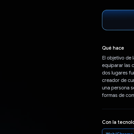
Qué hace
El objetivo de
equiparar las 
dos lugares f
creador de cur
una persona se
formas de com
Con la tecnol
Web/Chrome