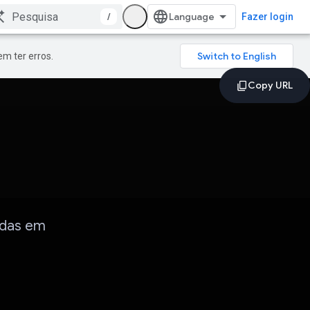
/
Fazer login
m ter erros.
adas em