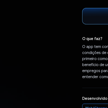
O que faz?
O app tem com
condições de c
primeiro como
benefício de u
empregos para
entender como 
Desenvolvido
Web/Chrome