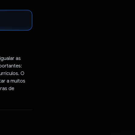
gualar as
portantes:
rrículos. O
tar a muitos
iras de