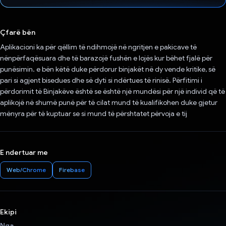
Votuar!
Çfarë bën
Aplikacioni ka për qëllim të ndihmojë në ngritjen e pakicave të
nënpërfaqësuara dhe të barazojë fushën e lojës kur bëhet fjalë për
punësimin. e bën këtë duke përdorur binjakët në dy vende kritike, së
pari si agjent bisedues dhe së dyti si ndërtues të rinisë. Përfitimi i
përdorimit të Binjakëve është se është një mundësi për një individ që të
aplikojë në shumë punë për të cilat mund të kualifikohen duke gjetur
mënyra për të kuptuar se si mund të përshtatet përvoja e tij
E ndertuar me
Web/Chrome
Firebase
Ekipi
Nga