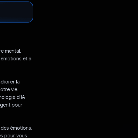
re mental.
 émotions et à
liorer la
otre vie.
nologie d'IA
igent pour
n des émotions.
es pour vous