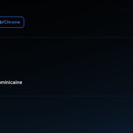
b/Chrome
ominicaine