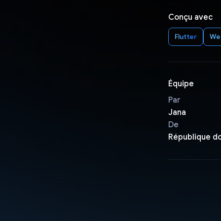
Conçu avec
Flutter
We
Équipe
Par
Jana
De
République d