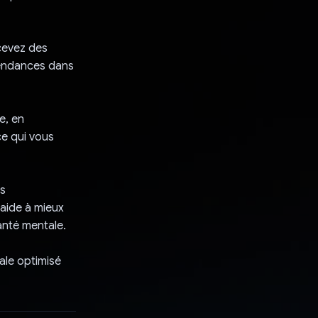
cevez des
 tendances dans
e, en
ce qui vous
ns
 aide à mieux
anté mentale.
ale optimisé