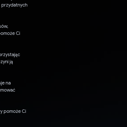
ać przydatnych
isów,
pomoże Ci
orzystając
zyni ją
sje na
dejmować
óry pomoże Ci