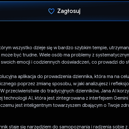
Zagłosuj
Głos oddany
którym wszystko dzieje się w bardzo szybkim tempie, utrzyma
może być trudne. Wiele osób ma problemy z systematyczny
swoich emocji i codziennych doświadczeń, co prowadzi do str
olucyjna aplikacja do prowadzenia dziennika, która ma na ce
cznego poprzez zmianę sposobu, w jaki analizujesz i refleksj
W przeciwieństwie do tradycyjnych dzienników, Jana AI korzy
technologii AI, która jest zintegrowana z interfejsem Gemini
i czemu jest inteligentnym towarzyszem dbającym o Twoje zdr
iennik staje się narzędziem do samopoznania i radzenia sobie z