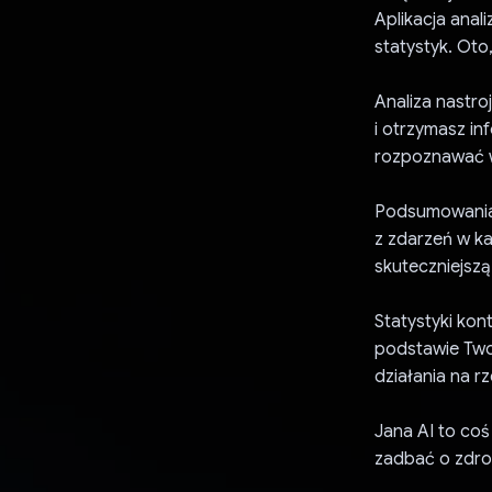
Aplikacja anal
statystyk. Oto
Analiza nastroj
i otrzymasz i
rozpoznawać w
Podsumowania 
z zdarzeń w kal
skuteczniejszą
Statystyki kon
podstawie Twoi
działania na 
Jana AI to coś
zadbać o zdro