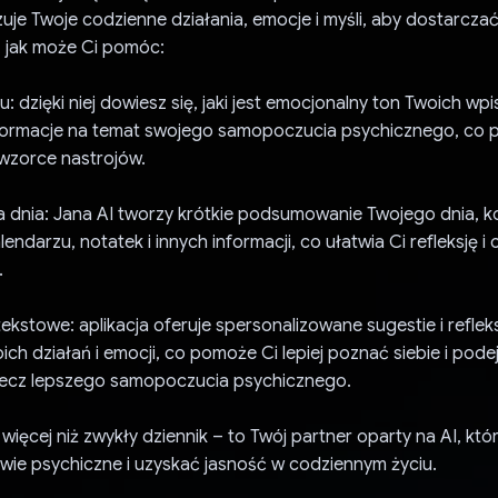
izuje Twoje codzienne działania, emocje i myśli, aby dostarcz
, jak może Ci pomóc:
u: dzięki niej dowiesz się, jaki jest emocjonalny ton Twoich wp
nformacje na temat swojego samopoczucia psychicznego, co 
zorce nastrojów.
dnia: Jana AI tworzy krótkie podsumowanie Twojego dnia, k
endarzu, notatek i innych informacji, co ułatwia Ci refleksję i c
.
tekstowe: aplikacja oferuje spersonalizowane sugestie i reflek
ch działań i emocji, co pomoże Ci lepiej poznać siebie i po
rzecz lepszego samopoczucia psychicznego.
 więcej niż zwykły dziennik – to Twój partner oparty na AI, kt
wie psychiczne i uzyskać jasność w codziennym życiu.