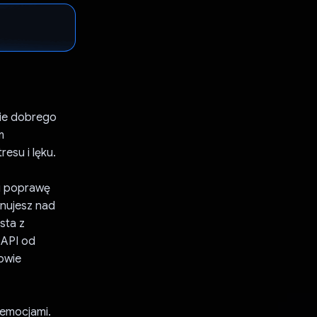
nie dobrego
m
esu i lęku.
lu poprawę
onujesz nad
sta z
 API od
owie
 emocjami.