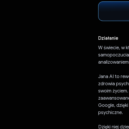
Działanie
W świecie, w 
samopoczucia 
analizowaniem 
Jana AI to rew
zdrowia psychi
swoim życiem. 
zaawansowanej 
Google, dzięk
psychiczne.
Dzięki niej dz