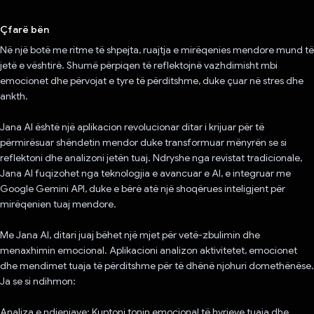
Votuar!
Çfarë bën
Në një botë me ritme të shpejta, ruajtja e mirëqenies mendore mund të
jetë e vështirë. Shumë përpiqen të reflektojnë vazhdimisht mbi
emocionet dhe përvojat e tyre të përditshme, duke çuar në stres dhe
ankth.
Jana AI është një aplikacion revolucionar ditar i krijuar për të
përmirësuar shëndetin mendor duke transformuar mënyrën se si
reflektoni dhe analizoni jetën tuaj. Ndryshe nga revistat tradicionale,
Jana AI fuqizohet nga teknologjia e avancuar e AI, e integruar me
Google Gemini API, duke e bërë atë një shoqërues inteligjent për
mirëqenien tuaj mendore.
Me Jana AI, ditari juaj bëhet një mjet për vetë-zbulimin dhe
menaxhimin emocional. Aplikacioni analizon aktivitetet, emocionet
dhe mendimet tuaja të përditshme për të dhënë njohuri domethënëse.
Ja se si ndihmon:
Analiza e ndjenjave: Kuptoni tonin emocional të hyrjeve tuaja dhe