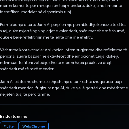
merrni komente për mirëqenien tuaj mendore, duke ju ndihmuar të
identifikoni modelet në disponimin tuaj.
Përmbledhje ditore: Jana AI përpilon një përmbledhje koncize të ditës
suaj, duke nxjerrë nga ngjarjet e kalendarit, shënimet dhe më shumë,
duke e bërë reflektimin më të lehtë dhe më efektiv.
Vështrime kontekstuale: Aplikacioni ofron sugjerime dhe reflektime të
personalizuara bazuar në aktivitetet dhe emocionet tuaja, duke ju
ndihmuar të fitoni vetëdije dhe të merrni hapa proaktivë drejt
shëndetit më të mirë mendor.
Jana AI është më shumë se thjesht një ditar - është shoqëruesi juaj i
shëndetit mendor i fuqizuar nga AI, duke sjellë qartësi dhe mbështetje
në jetën tuaj të përditshme.
E ndertuar me
Flutter
Web/Chrome