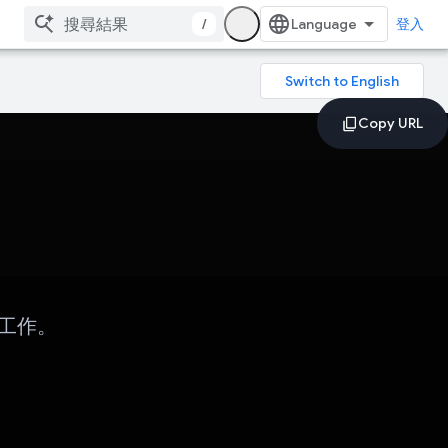
/
登入
他工作。