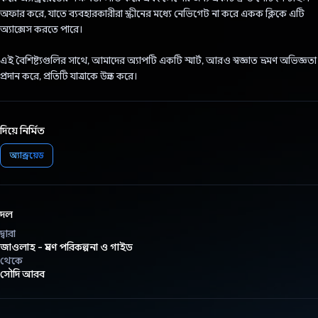
অফার করে, যাতে ব্যবহারকারীরা স্ক্রীনের মধ্যে নেভিগেট না করে একক ক্লিকে এটি
অ্যাক্সেস করতে পারে।
এই বৈশিষ্ট্যগুলির সাথে, আমাদের অ্যাপটি একটি স্মার্ট, আরও স্বজ্ঞাত ভ্রমণ অভিজ্ঞতা
প্রদান করে, প্রতিটি যাত্রাকে উন্নত করে।
দিয়ে নির্মিত
অ্যান্ড্রয়েড
দল
দ্বারা
জাওলাহ - ভ্রমণ পরিকল্পনা ও গাইড
থেকে
সৌদি আরব