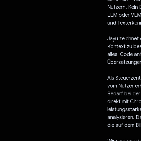
Nutzern. Kein
LLM oder VLM a
und Texterken
Jayu zeichnet 
Kontext zu bea
alles: Code an
Übersetzungen
Als Steuerzen
vom Nutzer erh
Bedarf bei der
direkt mit Chr
leistungsstar
analysieren. D
die auf dem Bi