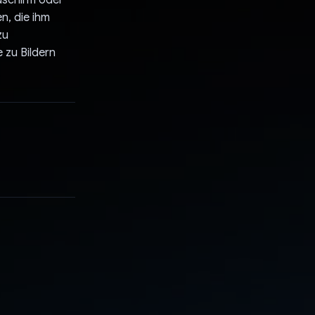
ldschirm oder
n, die ihm
zu
 zu Bildern