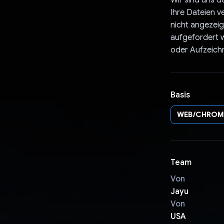
Wir sind uns d
Ihre Dateien v
nicht angezeig
aufgefordert w
oder Aufzeich
Basis
WEB/CHROM
Team
Von
Jayu
Von
USA