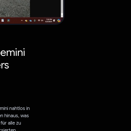
Gemini
ers
mini nahtlos in
en hinaus, was
ür alle zu
rsierten