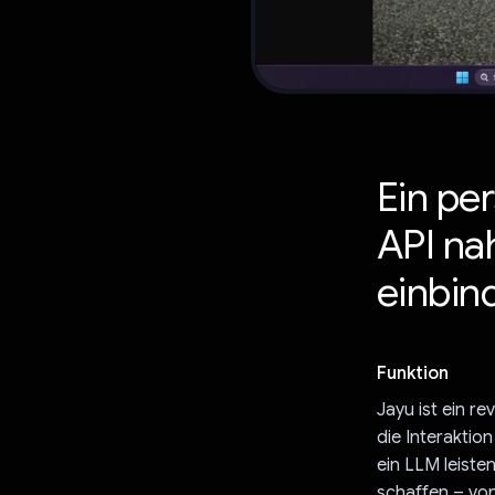
Ein per
API na
einbin
Funktion
Jayu ist ein r
die Interaktio
ein LLM leiste
schaffen – von