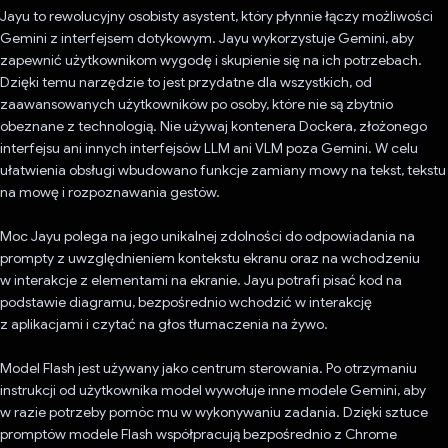
Jayu to rewolucyjny osobisty asystent, który płynnie łączy możliwości
Gemini z interfejsem dotykowym. Jayu wykorzystuje Gemini, aby
zapewnić użytkownikom wygodę i skupienie się na ich potrzebach.
Dzięki temu narzędzie to jest przydatne dla wszystkich, od
zaawansowanych użytkowników po osoby, które nie są zbytnio
obeznane z technologią. Nie używaj kontenera Dockera, złożonego
interfejsu ani innych interfejsów LLM ani VLM poza Gemini. W celu
ułatwienia obsługi wbudowano funkcje zamiany mowy na tekst, tekstu
na mowę i rozpoznawania gestów.
Moc Jayu polega na jego unikalnej zdolności do odpowiadania na
prompty z uwzględnieniem kontekstu ekranu oraz na wchodzeniu
w interakcje z elementami na ekranie. Jayu potrafi pisać kod na
podstawie diagramu, bezpośrednio wchodzić w interakcję
z aplikacjami i czytać na głos tłumaczenia na żywo.
Model Flash jest używany jako centrum sterowania. Po otrzymaniu
instrukcji od użytkownika model wywołuje inne modele Gemini, aby
w razie potrzeby pomóc mu w wykonywaniu zadania. Dzięki sztuce
promptów modele Flash współpracują bezpośrednio z Chrome