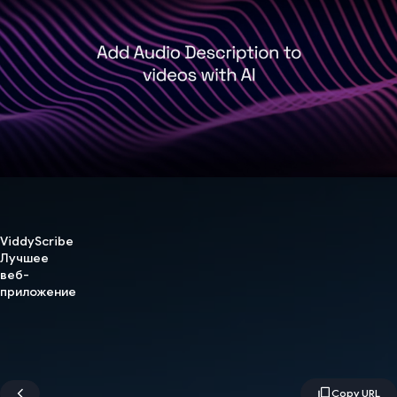
ViddyScribe
Лучшее
веб-
приложение